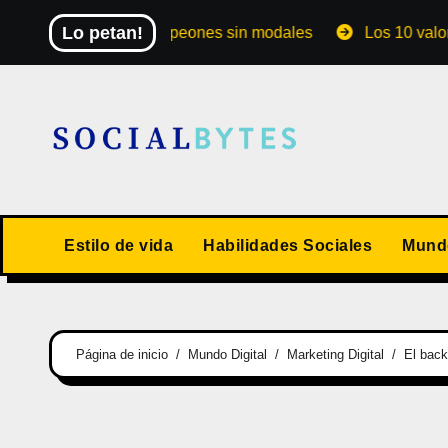
Saltar
Lo petan!
al de los campeones sin modales
Los 10 valores human
al
contenido
Estilo de vida
Habilidades Sociales
Mundo
Página de inicio
Mundo Digital
Marketing Digital
El back