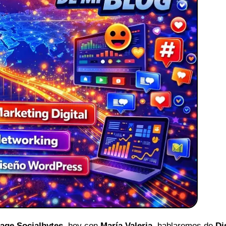
age Socialbytes
, hoy con
María Valeria
, hablaremos de
Di