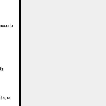
onocerlo
ás
más, te