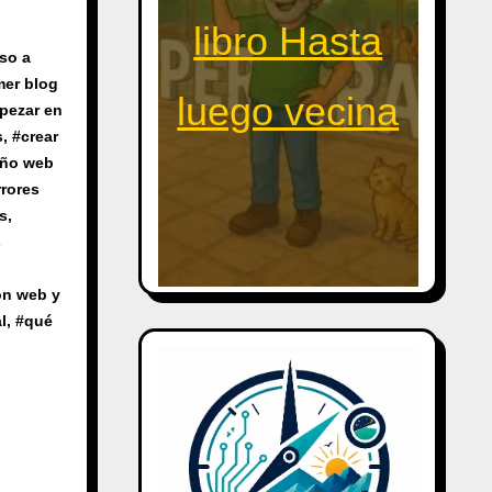
libro Hasta
so a
mer blog
luego vecina
pezar en
s
, #
crear
eño web
rrores
s
,
s
ón web y
l
, #
qué