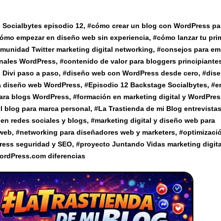
 Socialbytes episodio 12
, #
cómo crear un blog con WordPress pa
ómo empezar en diseño web sin experiencia
, #
cómo lanzar tu pri
munidad Twitter marketing digital networking
, #
consejos para em
onales WordPress
, #
contenido de valor para bloggers principiante
 Divi paso a paso
, #
diseño web con WordPress desde cero
, #
dis
ia diseño web WordPress
, #
Episodio 12 Backstage Socialbytes
, #
e
para blogs WordPress
, #
formación en marketing digital y WordPres
l blog para marca personal
, #
La Trastienda de mi Blog entrevista
 en redes sociales y blogs
, #
marketing digital y diseño web para
 web
, #
networking para diseñadores web y marketers
, #
optimizaci
ress seguridad y SEO
, #
proyecto Juntando Vidas marketing digita
ordPress.com diferencias