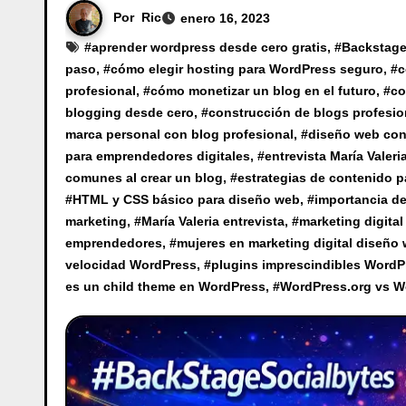
Por
Ric
enero 16, 2023
#
aprender wordpress desde cero gratis
, #
Backstage
paso
, #
cómo elegir hosting para WordPress seguro
, #
c
profesional
, #
cómo monetizar un blog en el futuro
, #
co
blogging desde cero
, #
construcción de blogs profesi
marca personal con blog profesional
, #
diseño web con
para emprendedores digitales
, #
entrevista María Valer
comunes al crear un blog
, #
estrategias de contenido 
#
HTML y CSS básico para diseño web
, #
importancia de
marketing
, #
María Valeria entrevista
, #
marketing digital
emprendedores
, #
mujeres en marketing digital diseño
velocidad WordPress
, #
plugins imprescindibles WordP
es un child theme en WordPress
, #
WordPress.org vs W