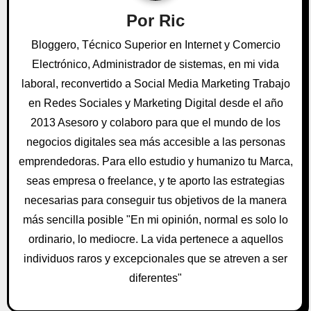
ó
Por
Ric
n
Bloggero, Técnico Superior en Internet y Comercio
Electrónico, Administrador de sistemas, en mi vida
d
laboral, reconvertido a Social Media Marketing Trabajo
e
en Redes Sociales y Marketing Digital desde el año
e
2013 Asesoro y colaboro para que el mundo de los
negocios digitales sea más accesible a las personas
n
emprendedoras. Para ello estudio y humanizo tu Marca,
t
seas empresa o freelance, y te aporto las estrategias
necesarias para conseguir tus objetivos de la manera
r
más sencilla posible "En mi opinión, normal es solo lo
a
ordinario, lo mediocre. La vida pertenece a aquellos
individuos raros y excepcionales que se atreven a ser
d
diferentes"
a