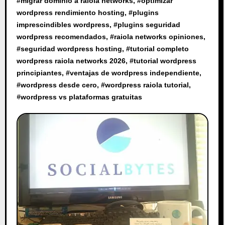
#
migrar dominio a raiola networks
, #
optimizar
wordpress rendimiento hosting
, #
plugins
imprescindibles wordpress
, #
plugins seguridad
wordpress recomendados
, #
raiola networks opiniones
,
#
seguridad wordpress hosting
, #
tutorial completo
wordpress raiola networks 2026
, #
tutorial wordpress
principiantes
, #
ventajas de wordpress independiente
,
#
wordpress desde cero
, #
wordpress raiola tutorial
,
#
wordpress vs plataformas gratuitas