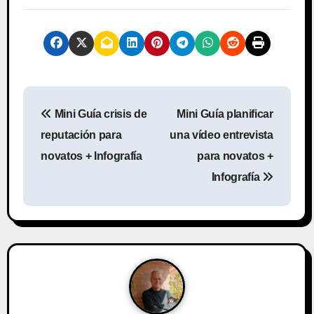
N
Mini Guía crisis de
Mini Guía planificar
a
reputación para
una vídeo entrevista
v
novatos + Infografía
para novatos +
Infografía
e
g
a
c
i