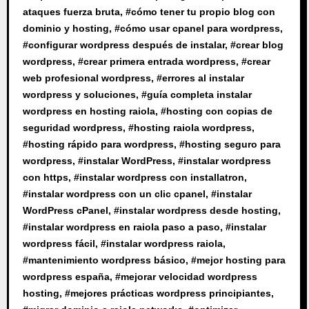
ataques fuerza bruta
, #
cómo tener tu propio blog con
dominio y hosting
, #
cómo usar cpanel para wordpress
,
#
configurar wordpress después de instalar
, #
crear blog
wordpress
, #
crear primera entrada wordpress
, #
crear
web profesional wordpress
, #
errores al instalar
wordpress y soluciones
, #
guía completa instalar
wordpress en hosting raiola
, #
hosting con copias de
seguridad wordpress
, #
hosting raiola wordpress
,
#
hosting rápido para wordpress
, #
hosting seguro para
wordpress
, #
instalar WordPress
, #
instalar wordpress
con https
, #
instalar wordpress con installatron
,
#
instalar wordpress con un clic cpanel
, #
instalar
WordPress cPanel
, #
instalar wordpress desde hosting
,
#
instalar wordpress en raiola paso a paso
, #
instalar
wordpress fácil
, #
instalar wordpress raiola
,
#
mantenimiento wordpress básico
, #
mejor hosting para
wordpress españa
, #
mejorar velocidad wordpress
hosting
, #
mejores prácticas wordpress principiantes
,