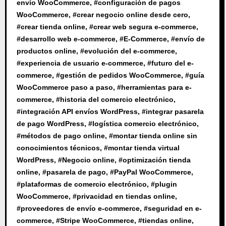
envío WooCommerce
, #
configuración de pagos
WooCommerce
, #
crear negocio online desde cero
,
#
crear tienda online
, #
crear web segura e-commerce
,
#
desarrollo web e-commerce
, #
E-Commerce
, #
envío de
productos online
, #
evolución del e-commerce
,
#
experiencia de usuario e-commerce
, #
futuro del e-
commerce
, #
gestión de pedidos WooCommerce
, #
guía
WooCommerce paso a paso
, #
herramientas para e-
commerce
, #
historia del comercio electrónico
,
#
integración API envíos WordPress
, #
integrar pasarela
de pago WordPress
, #
logística comercio electrónico
,
#
métodos de pago online
, #
montar tienda online sin
conocimientos técnicos
, #
montar tienda virtual
WordPress
, #
Negocio online
, #
optimización tienda
online
, #
pasarela de pago
, #
PayPal WooCommerce
,
#
plataformas de comercio electrónico
, #
plugin
WooCommerce
, #
privacidad en tiendas online
,
#
proveedores de envío e-commerce
, #
seguridad en e-
commerce
, #
Stripe WooCommerce
, #
tiendas online
,