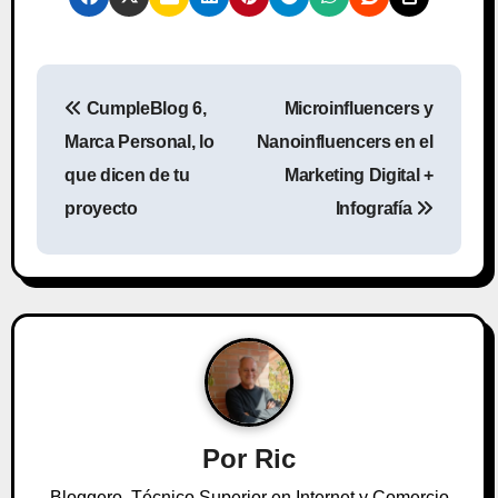
N
CumpleBlog 6,
Microinfluencers y
a
Marca Personal, lo
Nanoinfluencers en el
v
que dicen de tu
Marketing Digital +
proyecto
Infografía
e
g
a
c
i
ó
Por
Ric
n
Bloggero, Técnico Superior en Internet y Comercio