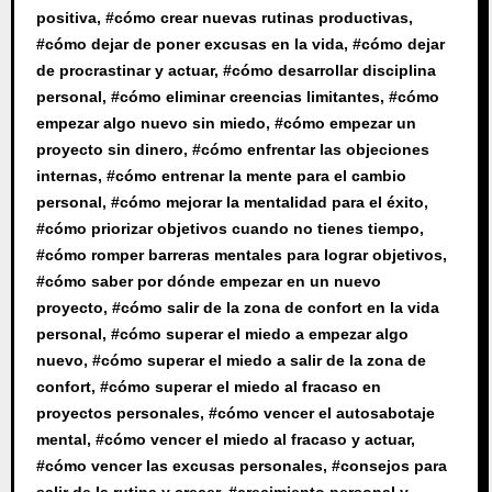
positiva
, #
cómo crear nuevas rutinas productivas
,
#
cómo dejar de poner excusas en la vida
, #
cómo dejar
de procrastinar y actuar
, #
cómo desarrollar disciplina
personal
, #
cómo eliminar creencias limitantes
, #
cómo
empezar algo nuevo sin miedo
, #
cómo empezar un
proyecto sin dinero
, #
cómo enfrentar las objeciones
internas
, #
cómo entrenar la mente para el cambio
personal
, #
cómo mejorar la mentalidad para el éxito
,
#
cómo priorizar objetivos cuando no tienes tiempo
,
#
cómo romper barreras mentales para lograr objetivos
,
#
cómo saber por dónde empezar en un nuevo
proyecto
, #
cómo salir de la zona de confort en la vida
personal
, #
cómo superar el miedo a empezar algo
nuevo
, #
cómo superar el miedo a salir de la zona de
confort
, #
cómo superar el miedo al fracaso en
proyectos personales
, #
cómo vencer el autosabotaje
mental
, #
cómo vencer el miedo al fracaso y actuar
,
#
cómo vencer las excusas personales
, #
consejos para