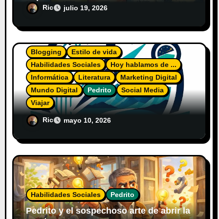
Ric
julio 19, 2026
Blogging
Estilo de vida
Habilidades Sociales
Hoy hablamos de ...
Informática
Literatura
Marketing Digital
Mundo Digital
Pedrito
Social Media
Viajar
El Diario del Explorador Digital
Ric
mayo 10, 2026
Habilidades Sociales
Pedrito
Pedrito y el sospechoso arte de abrir la