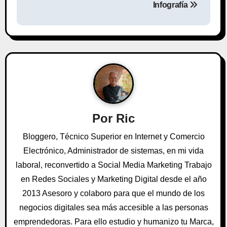
Infografía
e
g
a
c
i
ó
Por
Ric
n
Bloggero, Técnico Superior en Internet y Comercio
Electrónico, Administrador de sistemas, en mi vida
d
laboral, reconvertido a Social Media Marketing Trabajo
e
en Redes Sociales y Marketing Digital desde el año
e
2013 Asesoro y colaboro para que el mundo de los
negocios digitales sea más accesible a las personas
n
emprendedoras. Para ello estudio y humanizo tu Marca,