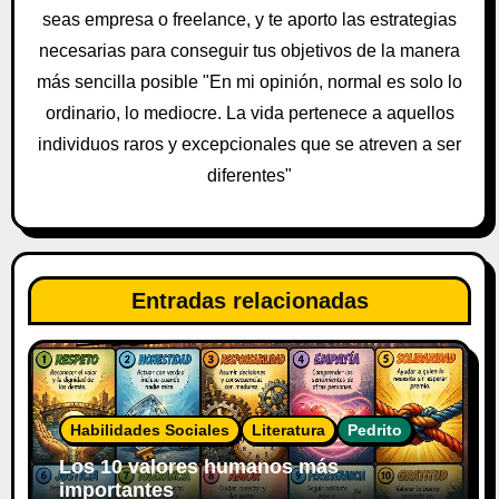
t
seas empresa o freelance, y te aporto las estrategias
necesarias para conseguir tus objetivos de la manera
r
más sencilla posible "En mi opinión, normal es solo lo
a
ordinario, lo mediocre. La vida pertenece a aquellos
individuos raros y excepcionales que se atreven a ser
d
diferentes"
a
s
Entradas relacionadas
Habilidades Sociales
Literatura
Pedrito
Los 10 valores humanos más
importantes