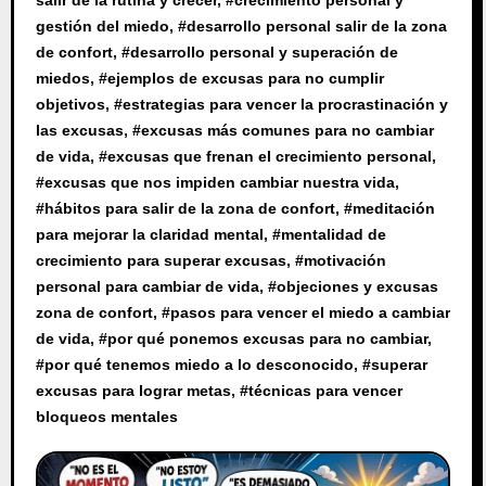
salir de la rutina y crecer
, #
crecimiento personal y
gestión del miedo
, #
desarrollo personal salir de la zona
de confort
, #
desarrollo personal y superación de
miedos
, #
ejemplos de excusas para no cumplir
objetivos
, #
estrategias para vencer la procrastinación y
las excusas
, #
excusas más comunes para no cambiar
de vida
, #
excusas que frenan el crecimiento personal
,
#
excusas que nos impiden cambiar nuestra vida
,
#
hábitos para salir de la zona de confort
, #
meditación
para mejorar la claridad mental
, #
mentalidad de
crecimiento para superar excusas
, #
motivación
personal para cambiar de vida
, #
objeciones y excusas
zona de confort
, #
pasos para vencer el miedo a cambiar
de vida
, #
por qué ponemos excusas para no cambiar
,
#
por qué tenemos miedo a lo desconocido
, #
superar
excusas para lograr metas
, #
técnicas para vencer
bloqueos mentales