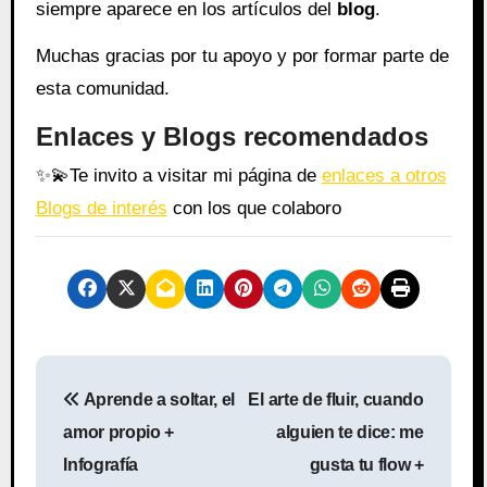
siempre aparece en los artículos del
blog
.
Muchas gracias por tu apoyo y por formar parte de
esta comunidad.
Enlaces y Blogs recomendados
✨
💫
Te invito a visitar mi página de
enlaces a otros
Blogs de interés
con los que colaboro
N
Aprende a soltar, el
El arte de fluir, cuando
a
amor propio +
alguien te dice: me
v
Infografía
gusta tu flow +