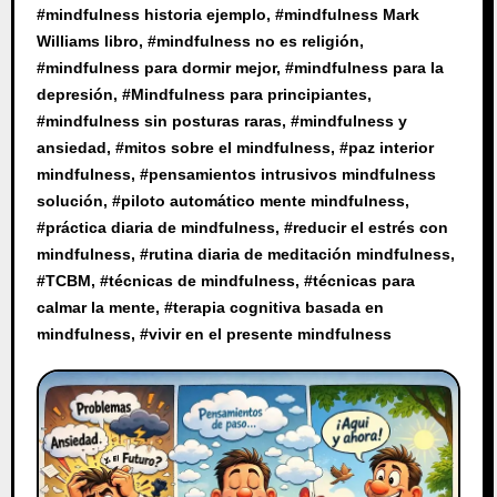
#
mindfulness historia ejemplo
, #
mindfulness Mark
Williams libro
, #
mindfulness no es religión
,
#
mindfulness para dormir mejor
, #
mindfulness para la
depresión
, #
Mindfulness para principiantes
,
#
mindfulness sin posturas raras
, #
mindfulness y
ansiedad
, #
mitos sobre el mindfulness
, #
paz interior
mindfulness
, #
pensamientos intrusivos mindfulness
solución
, #
piloto automático mente mindfulness
,
#
práctica diaria de mindfulness
, #
reducir el estrés con
mindfulness
, #
rutina diaria de meditación mindfulness
,
#
TCBM
, #
técnicas de mindfulness
, #
técnicas para
calmar la mente
, #
terapia cognitiva basada en
mindfulness
, #
vivir en el presente mindfulness