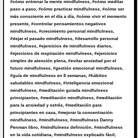
#
cómo entrenar la mente mindfulness
, #
cómo meditar
paso a paso
, #
cómo practicar mindfulness
, #
cómo ser
más consciente en el día a día
, #
cómo vivir el momento
presente
, #
controlar pensamientos negativos
mindfulness
, #
crecimiento personal mindfulness
,
#
dejar el pasado mindfulness
, #
desarrollo personal
mindfulness
, #
ejercicios de mindfulness diarios
,
#
ejercicios de respiración mindfulness
, #
ejercicios
simples de atención plena
, #
evitar ansiedad por el
futuro mindfulness
, #
gestión emocional mindfulness
,
#
guía de mindfulness en 8 semanas
, #
hábitos
saludables mindfulness
, #
inteligencia emocional
mindfulness
, #
meditación guiada mindfulness
principiantes
, #
meditación mindfulness
, #
meditación
para la ansiedad y estrés
, #
meditación para
principiantes en casa
, #
mejorar la concentración
mindfulness
, #
mindfulness
, #
mindfulness Danny
Penman libro
, #
mindfulness definición
, #
mindfulness
en la vida cotidiana
, #
mindfulness explicado fácil
,