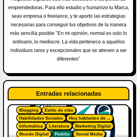
e
emprendedoras. Para ello estudio y humanizo tu Marca,
n
seas empresa o freelance, y te aporto las estrategias
t
necesarias para conseguir tus objetivos de la manera
más sencilla posible "En mi opinión, normal es solo lo
r
ordinario, lo mediocre. La vida pertenece a aquellos
a
individuos raros y excepcionales que se atreven a ser
diferentes"
d
a
s
Entradas relacionadas
Blogging
Estilo de vida
Habilidades Sociales
Hoy hablamos de ...
Informática
Literatura
Marketing Digital
Mundo Digital
Pedrito
Social Media