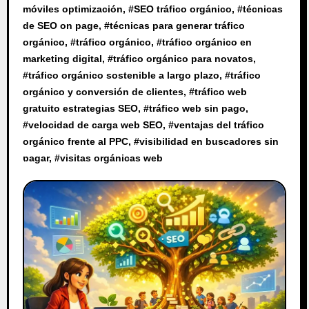
móviles optimización
, #
SEO tráfico orgánico
, #
técnicas
de SEO on page
, #
técnicas para generar tráfico
orgánico
, #
tráfico orgánico
, #
tráfico orgánico en
marketing digital
, #
tráfico orgánico para novatos
,
#
tráfico orgánico sostenible a largo plazo
, #
tráfico
orgánico y conversión de clientes
, #
tráfico web
gratuito estrategias SEO
, #
tráfico web sin pago
,
#
velocidad de carga web SEO
, #
ventajas del tráfico
orgánico frente al PPC
, #
visibilidad en buscadores sin
pagar
, #
visitas orgánicas web