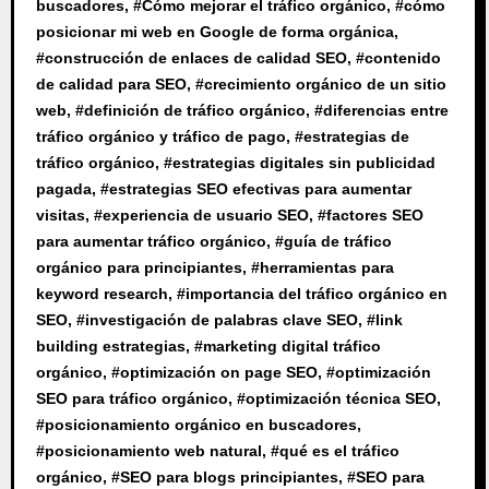
buscadores
, #
Cómo mejorar el tráfico orgánico
, #
cómo
posicionar mi web en Google de forma orgánica
,
#
construcción de enlaces de calidad SEO
, #
contenido
de calidad para SEO
, #
crecimiento orgánico de un sitio
web
, #
definición de tráfico orgánico
, #
diferencias entre
tráfico orgánico y tráfico de pago
, #
estrategias de
tráfico orgánico
, #
estrategias digitales sin publicidad
pagada
, #
estrategias SEO efectivas para aumentar
visitas
, #
experiencia de usuario SEO
, #
factores SEO
para aumentar tráfico orgánico
, #
guía de tráfico
orgánico para principiantes
, #
herramientas para
keyword research
, #
importancia del tráfico orgánico en
SEO
, #
investigación de palabras clave SEO
, #
link
building estrategias
, #
marketing digital tráfico
orgánico
, #
optimización on page SEO
, #
optimización
SEO para tráfico orgánico
, #
optimización técnica SEO
,
#
posicionamiento orgánico en buscadores
,
#
posicionamiento web natural
, #
qué es el tráfico
orgánico
, #
SEO para blogs principiantes
, #
SEO para