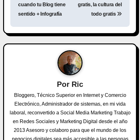
a
cuando tu Blog tiene
gratis, la cultura del
v
sentido + Infografía
todo gratis
e
g
a
c
i
Por
Ric
ó
Bloggero, Técnico Superior en Internet y Comercio
n
Electrónico, Administrador de sistemas, en mi vida
laboral, reconvertido a Social Media Marketing Trabajo
d
en Redes Sociales y Marketing Digital desde el año
e
2013 Asesoro y colaboro para que el mundo de los
negocios digitales sea más accesible a las personas