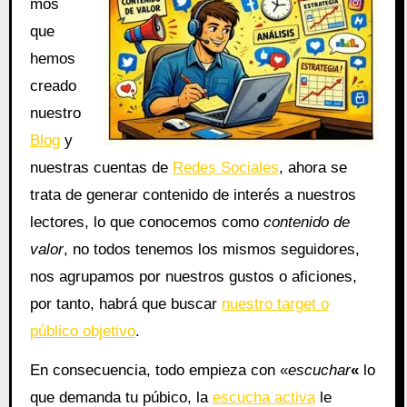
mos
que
hemos
creado
nuestro
Blog
y
nuestras cuentas de
Redes Sociales
, ahora se
trata de generar contenido de interés a nuestros
lectores, lo que conocemos como
contenido de
valor
, no todos tenemos los mismos seguidores,
nos agrupamos por nuestros gustos o aficiones,
por tanto, habrá que buscar
nuestro target o
público objetivo
.
En consecuencia, todo empieza con «
escuchar
«
lo
que demanda tu púbico, la
escucha activa
le