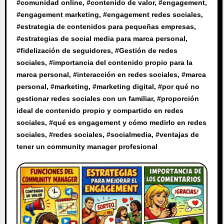
#
comunidad online
, #
contenido de valor
, #
engagement
,
#
engagement marketing
, #
engagement redes sociales
,
#
estrategia de contenidos para pequeñas empresas
,
#
estrategias de social media para marca personal
,
#
fidelización de seguidores
, #
Gestión de redes
sociales
, #
importancia del contenido propio para la
marca personal
, #
interacción en redes sociales
, #
marca
personal
, #
marketing
, #
marketing digital
, #
por qué no
gestionar redes sociales con un familiar
, #
proporción
ideal de contenido propio y compartido en redes
sociales
, #
qué es engagement y cómo medirlo en redes
sociales
, #
redes sociales
, #
socialmedia
, #
ventajas de
tener un community manager profesional