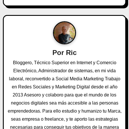
c
i
ó
n
Por
Ric
d
Bloggero, Técnico Superior en Internet y Comercio
e
Electrónico, Administrador de sistemas, en mi vida
e
laboral, reconvertido a Social Media Marketing Trabajo
en Redes Sociales y Marketing Digital desde el año
n
2013 Asesoro y colaboro para que el mundo de los
t
negocios digitales sea más accesible a las personas
emprendedoras. Para ello estudio y humanizo tu Marca,
r
seas empresa o freelance, y te aporto las estrategias
a
necesarias para conseguir tus objetivos de la manera