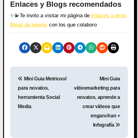
Enlaces y Blogs recomendados
✨
💫
Te invito a visitar mi página de
enlaces a otros
Blogs de interés
con los que colaboro
N
Mini Guia Metricool
Mini Guia
a
para novatos,
vídeomarketing para
v
herramienta Social
novatos, aprende a
Media
crear vídeos que
e
enganchan +
g
Infografía
a