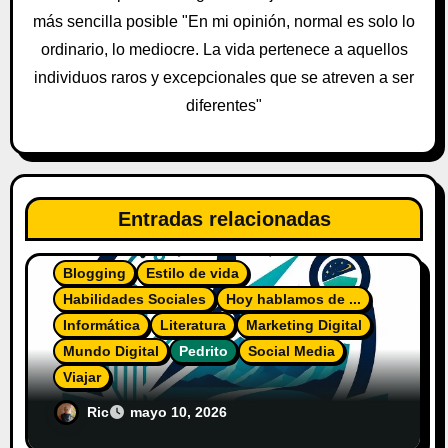
más sencilla posible "En mi opinión, normal es solo lo
d
ordinario, lo mediocre. La vida pertenece a aquellos
a
individuos raros y excepcionales que se atreven a ser
diferentes"
s
Entradas relacionadas
Blogging
Estilo de vida
Habilidades Sociales
Hoy hablamos de ...
Informática
Literatura
Marketing Digital
Mundo Digital
Pedrito
Social Media
Viajar
El Diario del Explorador Digital
Ric
mayo 10, 2026