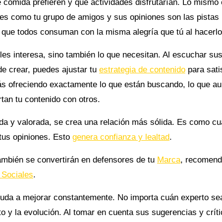
 comida prefieren y qué actividades disfrutarían. Lo mismo 
 es como tu grupo de amigos y sus opiniones son las pistas
o) que todos consuman con la misma alegría que tú al hacerlo
 les interesa, sino también lo que necesitan. Al escuchar su
 crear, puedes ajustar tu
estrategia de contenido
para sati
ás ofreciendo exactamente lo que están buscando, lo que a
tan tu contenido con otros.
a y valorada, se crea una relación más sólida. Es como c
tus opiniones. Esto
genera confianza y lealtad
.
también se convertirán en defensores de tu
Marca
, recomend
 Sociales
.
ayuda a mejorar constantemente. No importa cuán experto se
o y la evolución. Al tomar en cuenta sus sugerencias y crít