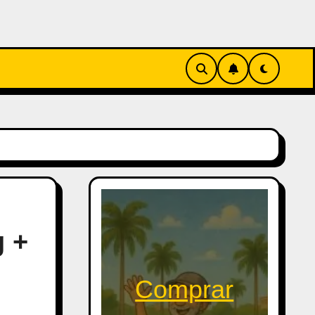
g +
Comprar