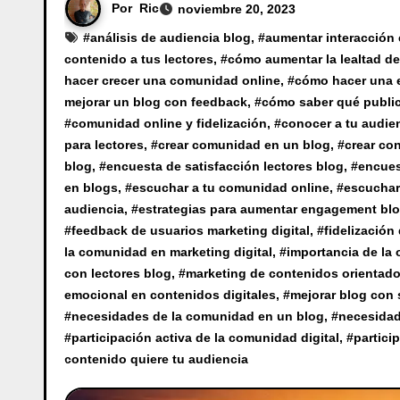
Por
Ric
noviembre 20, 2023
#
análisis de audiencia blog
, #
aumentar interacción 
contenido a tus lectores
, #
cómo aumentar la lealtad de
hacer crecer una comunidad online
, #
cómo hacer una e
mejorar un blog con feedback
, #
cómo saber qué public
#
comunidad online y fidelización
, #
conocer a tu audie
para lectores
, #
crear comunidad en un blog
, #
crear co
blog
, #
encuesta de satisfacción lectores blog
, #
encues
en blogs
, #
escuchar a tu comunidad online
, #
escuchar 
audiencia
, #
estrategias para aumentar engagement bl
#
feedback de usuarios marketing digital
, #
fidelización
la comunidad en marketing digital
, #
importancia de la 
con lectores blog
, #
marketing de contenidos orientado
emocional en contenidos digitales
, #
mejorar blog con 
#
necesidades de la comunidad en un blog
, #
necesidad
#
participación activa de la comunidad digital
, #
partici
contenido quiere tu audiencia