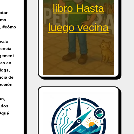
libro Hasta
ptar
ómo
luego vecina
, #
cómo
valor
iencia
gement
das en
blogs
,
ncia de
acción
ón
,
rios
,
#
qué