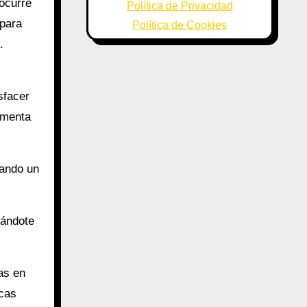
ocurre
Política de Privacidad
 para
Política de Cookies
.
s
sfacer
umenta
uando un
ándote
as en
icas