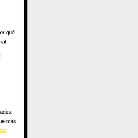
ber qué
nal.
!
dades.
que más
des