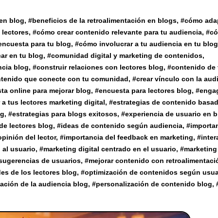
en blog
, #
beneficios de la retroalimentación en blogs
, #
cómo ada
 lectores
, #
cómo crear contenido relevante para tu audiencia
, #
c
ncuesta para tu blog
, #
cómo involucrar a tu audiencia en tu blog
ar en tu blog
, #
comunidad digital y marketing de contenidos
,
ncia blog
, #
construir relaciones con lectores blog
, #
contenido de 
ntenido que conecte con tu comunidad
, #
crear vínculo con la aud
ta online para mejorar blog
, #
encuesta para lectores blog
, #
enga
a tus lectores marketing digital
, #
estrategias de contenido basa
og
, #
estrategias para blogs exitosos
, #
experiencia de usuario en 
 de lectores blog
, #
ideas de contenido según audiencia
, #
importa
opinión del lector
, #
importancia del feedback en marketing
, #
inter
 al usuario
, #
marketing digital centrado en el usuario
, #
marketing
sugerencias de usuarios
, #
mejorar contenido con retroalimentaci
es de los lectores blog
, #
optimización de contenidos según usua
pación de la audiencia blog
, #
personalización de contenido blog
, 