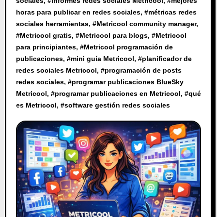
sociales
, #
informes redes sociales Metricool
, #
mejores
horas para publicar en redes sociales
, #
métricas redes
sociales herramientas
, #
Metricool community manager
,
#
Metricool gratis
, #
Metricool para blogs
, #
Metricool
para principiantes
, #
Metricool programación de
publicaciones
, #
mini guía Metricool
, #
planificador de
redes sociales Metricool
, #
programación de posts
redes sociales
, #
programar publicaciones BlueSky
Metricool
, #
programar publicaciones en Metricool
, #
qué
es Metricool
, #
software gestión redes sociales