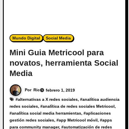
Mundo Digital
Social Media
Mini Guia Metricool para
novatos, herramienta Social
Media
Por
Ric
febrero 1, 2019
#
alternativas a X redes sociales
, #
analítica audiencia
redes sociales
, #
analítica de redes sociales Metricool
,
#
analítica social media herramientas
, #
aplicaciones
gestión redes sociales
, #
app Metricool móvil
, #
apps
para community manager
, #
automatización de redes