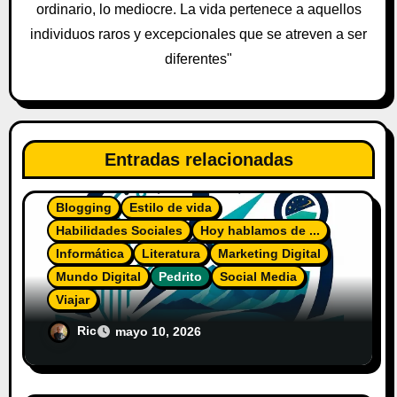
r
ordinario, lo mediocre. La vida pertenece a aquellos
a
individuos raros y excepcionales que se atreven a ser
diferentes"
d
a
s
Entradas relacionadas
Blogging
Estilo de vida
Habilidades Sociales
Hoy hablamos de ...
Informática
Literatura
Marketing Digital
Mundo Digital
Pedrito
Social Media
Viajar
El Diario del Explorador Digital
Ric
mayo 10, 2026