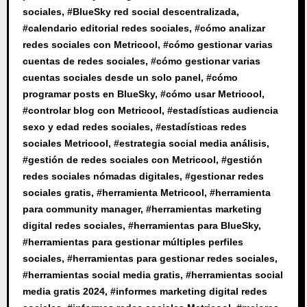
sociales
, #
BlueSky red social descentralizada
,
#
calendario editorial redes sociales
, #
cómo analizar
redes sociales con Metricool
, #
cómo gestionar varias
cuentas de redes sociales
, #
cómo gestionar varias
cuentas sociales desde un solo panel
, #
cómo
programar posts en BlueSky
, #
cómo usar Metricool
,
#
controlar blog con Metricool
, #
estadísticas audiencia
sexo y edad redes sociales
, #
estadísticas redes
sociales Metricool
, #
estrategia social media análisis
,
#
gestión de redes sociales con Metricool
, #
gestión
redes sociales nómadas digitales
, #
gestionar redes
sociales gratis
, #
herramienta Metricool
, #
herramienta
para community manager
, #
herramientas marketing
digital redes sociales
, #
herramientas para BlueSky
,
#
herramientas para gestionar múltiples perfiles
sociales
, #
herramientas para gestionar redes sociales
,
#
herramientas social media gratis
, #
herramientas social
media gratis 2024
, #
informes marketing digital redes