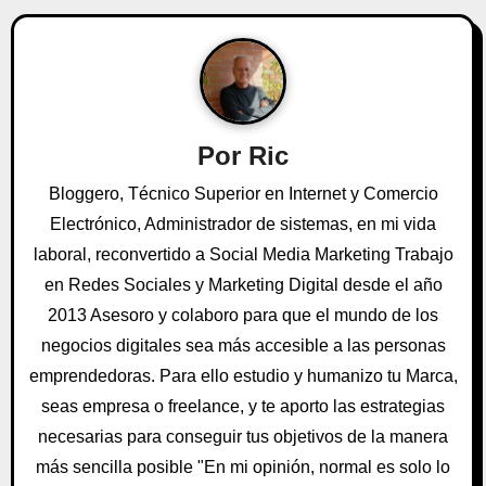
g
a
c
i
Por
Ric
ó
Bloggero, Técnico Superior en Internet y Comercio
n
Electrónico, Administrador de sistemas, en mi vida
laboral, reconvertido a Social Media Marketing Trabajo
d
en Redes Sociales y Marketing Digital desde el año
e
2013 Asesoro y colaboro para que el mundo de los
negocios digitales sea más accesible a las personas
e
emprendedoras. Para ello estudio y humanizo tu Marca,
n
seas empresa o freelance, y te aporto las estrategias
t
necesarias para conseguir tus objetivos de la manera
más sencilla posible "En mi opinión, normal es solo lo