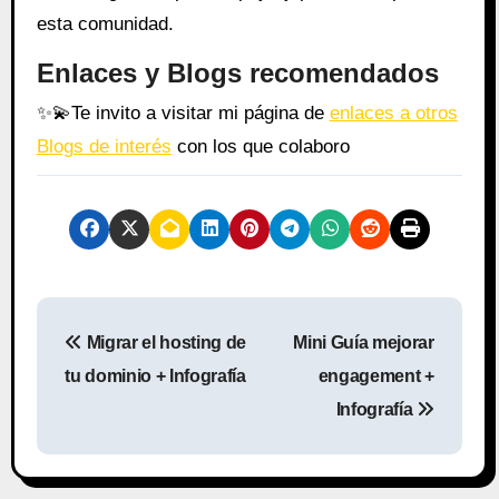
esta comunidad.
Enlaces y Blogs recomendados
✨
💫
Te invito a visitar mi página de
enlaces a otros
Blogs de interés
con los que colaboro
N
Migrar el hosting de
Mini Guía mejorar
a
tu dominio + Infografía
engagement +
v
Infografía
e