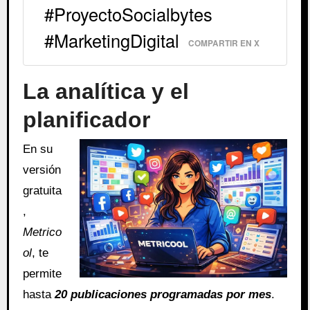
#ProyectoSocialbytes
#MarketingDigital
COMPARTIR EN X
La analítica y el
planificador
En su
versión
gratuita
,
Metrico
ol
, te
permite
hasta
20 publicaciones programadas por mes
.