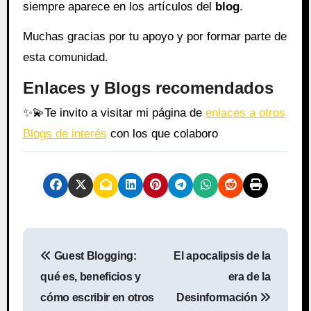
siempre aparece en los artículos del
blog
.
Muchas gracias por tu apoyo y por formar parte de
esta comunidad.
Enlaces y Blogs recomendados
✨
💫
Te invito a visitar mi página de
enlaces a otros
Blogs de interés
con los que colaboro
N
Guest Blogging:
El apocalipsis de la
a
qué es, beneficios y
era de la
v
cómo escribir en otros
Desinformación