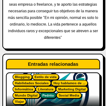
t
seas empresa o freelance, y te aporto las estrategias
necesarias para conseguir tus objetivos de la manera
r
más sencilla posible "En mi opinión, normal es solo lo
a
ordinario, lo mediocre. La vida pertenece a aquellos
individuos raros y excepcionales que se atreven a ser
d
diferentes"
a
s
Entradas relacionadas
Blogging
Estilo de vida
Habilidades Sociales
Hoy hablamos de ...
Informática
Literatura
Marketing Digital
Mundo Digital
Pedrito
Social Media
Viajar