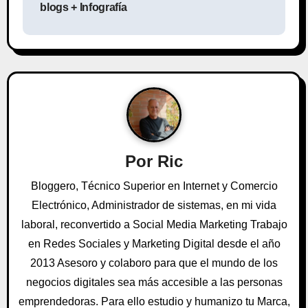
blogs + Infografía
e
g
a
c
i
ó
Por
Ric
n
Bloggero, Técnico Superior en Internet y Comercio
Electrónico, Administrador de sistemas, en mi vida
d
laboral, reconvertido a Social Media Marketing Trabajo
e
en Redes Sociales y Marketing Digital desde el año
e
2013 Asesoro y colaboro para que el mundo de los
negocios digitales sea más accesible a las personas
n
emprendedoras. Para ello estudio y humanizo tu Marca,