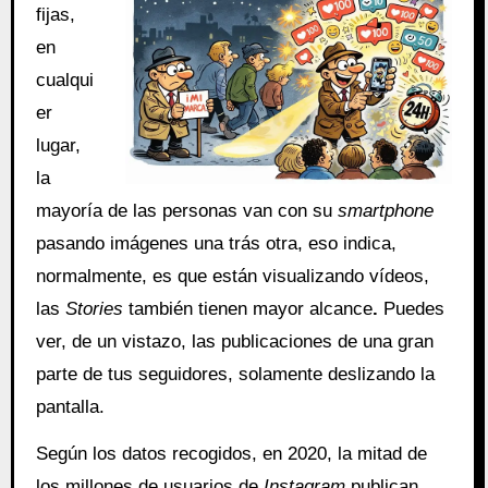
fijas,
en
cualqui
er
lugar,
la
mayoría de las personas van con su
smartphone
pasando imágenes una trás otra, eso indica,
normalmente, es que están visualizando vídeos,
las
Stories
también tienen mayor alcance
.
Puedes
ver, de un vistazo, las publicaciones de una gran
parte de tus seguidores, solamente deslizando la
pantalla.
Según los datos recogidos, en 2020, la mitad de
los millones de usuarios de
Instagram
publican